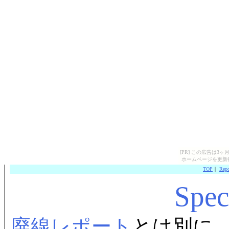
[PR] この広告は
ホームページを更新
TOP
｜
Repo
Spec
廃線レポート
とは別に